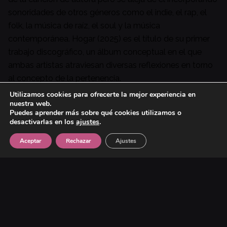
sonoridades de otros géneros como el indie, el rap, el
folk, la música de raíz, el soul y la música
contemporánea. Hogar (2025) es el título de su primer
trabajo discográfico, un álbum conceptual en el que
ambas artistas atraviesan diversas reflexiones en torno
al concepto de la pertenencia.
Utilizamos cookies para ofrecerte la mejor experiencia en
nuestra web.
Puedes aprender más sobre qué cookies utilizamos o
desactivarlas en los
ajustes
.
Aceptar
Rechazar
Ajustes
Siguiente Artista
Xerach