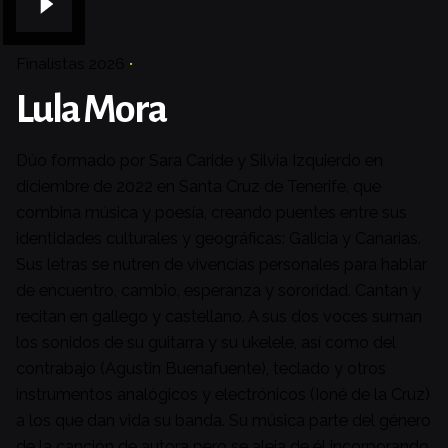
Finalistas 2026
Lula Mora
Dúo formado por Sara Caride y Silvia Izquierdo en
diciembre de 2022 en Santa Cruz de Tenerife, que
combina música y poesía, creando puentes entre sus
identidades culturales y geográficas: Galicia y Canarias.
Sus letras se nutren de vivencias personales para hablar
de encuentro, cambio, esperanza y sororidad. Cantan y
recitan en gallego y castellano. A sus dos voces suman
los sonidos de su guitarra y su ukelele, así como del
contrabajo (Agustin Buenafuente), teclado y otros
instrumentos analógicos y electrónicos (Ioné de la Cruz)
a los que dan vida su banda. Su música parte del género
de la canción de autora pero se aleja de él incorporando